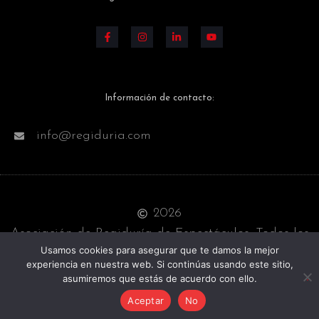
Información de contacto:
info@regiduria.com
2026
Asociación de Regiduría de Espectáculos. Todos los
Usamos cookies para asegurar que te damos la mejor
derechos reservados
experiencia en nuestra web. Si continúas usando este sitio,
asumiremos que estás de acuerdo con ello.
POLÍTICA DE PRIVACIDAD
Aceptar
No