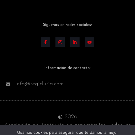
Síguenos en redes sociales:
Información de contacto:
info@regiduria.com
2026
Asociación de Regiduría de Espectáculos. Todos los
Usamos cookies para asegurar que te damos la mejor
derechos reservados