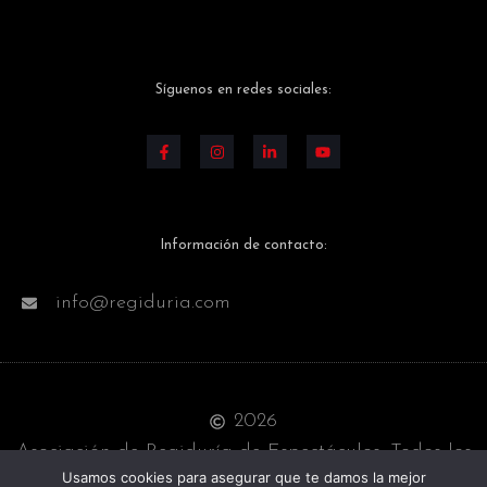
Síguenos en redes sociales:
Información de contacto:
info@regiduria.com
2026
Asociación de Regiduría de Espectáculos. Todos los
Usamos cookies para asegurar que te damos la mejor
derechos reservados